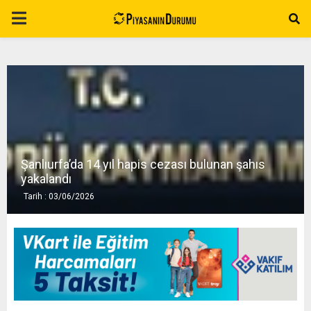
P
R
I
M
Şanlıurfa’da 14 yıl hapis cezası bulunan şahıs
A
yakalandı
Tarih : 03/06/2026
R
Y
M