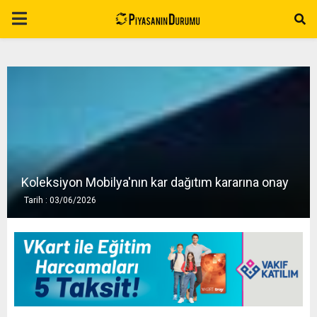
P
R
I
M
A
Koleksiyon Mobilya'nın kar dağıtım kararına onay
Tarih : 03/06/2026
R
Y
M