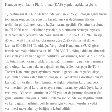
E
Kamuyu Aydınlatma Platformuna (KAP) yapılan açıklama şöyle:
''Şirketimizin 03.06.2026 tarihinde yapılan 2025 yılı olağan genel kurul
N
toplantısı sonucunda, yönetim kurulunun kar dağıtımına ilişkin
teklifinin görüşülerek karara bağlanmasına geçildi. Yönetim kurulunun
U
04.05.2026 tarihli teklifinde yer alan, şirketimizin sermaye piyasası
düzenlemeleri çerçevesinde hazırlanan 01.01.2025-31.12.2025 hesap
dönemine ait finansal tablolarımıza göre 2025 yılında net dönem
karının 80.040.834 TL olduğu, Vergi Usul Kanununa (VUK) göre
hazırlanan mali tablolarda ise 161.970.369 TL olduğu dikkate alınarak,
esas sözleşme ve kar dağıtım politikası kapsamında, brüt 64.712.972,40
TL tutarındaki karın ortaklarımıza dağıtılmasının, yasal kayıtlarımıza
göre oluşan kardan nakden dağıtılması öngörülen kar payı ile Türk
Ticaret Kanununa göre ayrılması zorunlu genel kanuni yedek akçe
ayrıldıktan sonra kalan tutarın olağanüstü yedeklere aktarılmasının ve
kar dağıtım tarihinin belirlenmesine ilişkin yönetim kuruluna yetki
verilmesinin genel kurulun onayına sunulmasına oy çokluğuyla karar
verilmişti. Yönetim kurulunun 2025 yılı kar dağıtımına ilişkin teklifi
genel kurulun onayına sunuldu, oylama sonucunda kar dağıtım teklifi
ve kar dağıtım tarihinin belirlenmesi için yönetim kuruluna yetki
verilmesi mevcudun oy birliğiyle kabul edildi.''