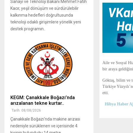
Sanayi ve Teknoloji Bakanı Mehmet Fatih
Kacır, yeşil dönüşüm ve sürdürülebilir
kalkınma hedefleri doğrultusunda
teknoloji odaklı girişimlere yönelik yeni
destek programın..
Aile ve Sosyal H
bir araya geldiğini
Göktaş, bilim ve 
Türkiye Yüzyılı’nd
etti.
KEGM: Çanakkale Boğazı’nda
arızalanan tekne kurtar..
Hibya Haber Aj
Tarih: 08/08/2026
Çanakkale Boğazı’nda makine arızası
nedeniyle sürüklenen ve içerisinde 4
kişinin bulunduğu 14 metre