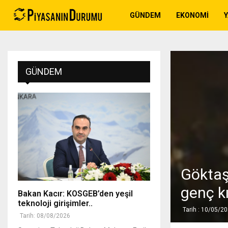
GÜNDEM
EKONOMI
GÜNDEM
Göktaş:
genç kı
Bakan Kacır: KOSGEB’den yeşil
teknoloji girişimler..
Tarih : 10/05/2
Tarih: 08/08/2026