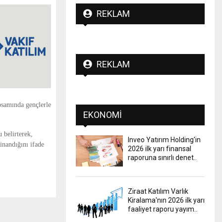
REKLAM
REKLAM
psamında gençlerle
EKONOMI
 belirterek,
Inveo Yatırım Holding'in
inandığını ifade
2026 ilk yarı finansal
raporuna sınırlı denet..
Ziraat Katılım Varlık
Kiralama'nın 2026 ilk yarı
faaliyet raporu yayım..