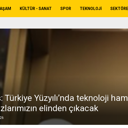
YAŞAM
KÜLTÜR - SANAT
SPOR
TEKNOLOJI
SEKTÖR
 Türkiye Yüzyılı’nda teknoloji haml
zlarımızın elinden çıkacak
026