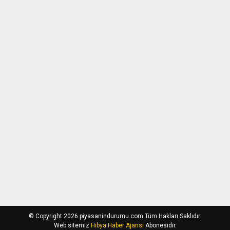
© Copyright 2026 piyasanindurumu.com Tüm Hakları Saklıdır.
Web sitemiz
Hibya Haber Ajansı
Abonesidir.