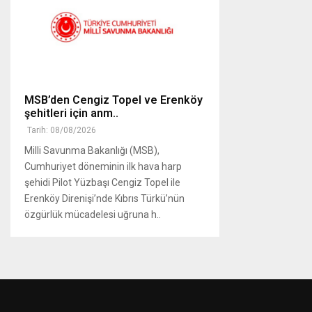
MSB’den Cengiz Topel ve Erenköy
şehitleri için anm..
Tarih: 08/08/2026
Milli Savunma Bakanlığı (MSB),
Cumhuriyet döneminin ilk hava harp
şehidi Pilot Yüzbaşı Cengiz Topel ile
Erenköy Direnişi’nde Kıbrıs Türkü’nün
özgürlük mücadelesi uğruna h..