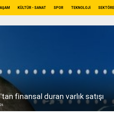
YAŞAM
KÜLTÜR - SANAT
SPOR
TEKNOLOJI
SEKTÖR
an finansal duran varlık satışı
026