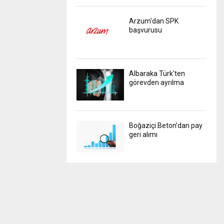
Arzum'dan SPK
başvurusu
Albaraka Türk'ten
görevden ayrılma
Boğaziçi Beton’dan pay
geri alımı