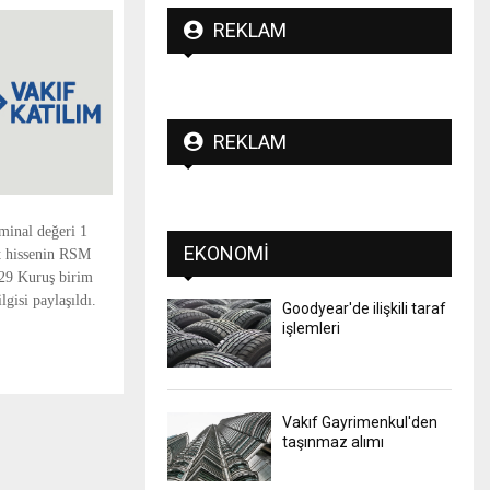
REKLAM
REKLAM
minal değeri 1
EKONOMI
t hissenin RSM
29 Kuruş birim
gisi paylaşıldı.
Goodyear'de ilişkili taraf
işlemleri
Vakıf Gayrimenkul'den
taşınmaz alımı