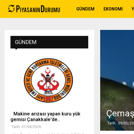
GÜNDEM
EKONOMI
GÜNDEM
Çemaş't
Makine arızası yapan kuru yük
gemisi Çanakkale'de..
Tarih : 09/05/2
Tarih: 07/08/2026