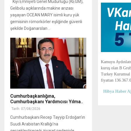
Kıyı Emniyeti Genel Müdürlüğü (KEGM),
Gelibolu açıklarında makine arızası
yaşayan OCEAN MARY isimli kuru yük
gemisinin römorkörler eşliğinde güvenli
şekilde Doğanarslan ..
Kamuyu Aydınlatma
kuruş olan B Grub
Turkey Kurumsal 
fiyattan 136.367.0
Hibya Haber Aj
Cumhurbaşkanlığına,
Cumhurbaşkanı Yardımcısı Yılma..
Tarih: 07/08/2026
Cumhurbaşkanı Recep Tayyip Erdoğan’ın
Suudi Arabistan Krallığı'na
gerçekleştireceği ziyaret nedeniyle