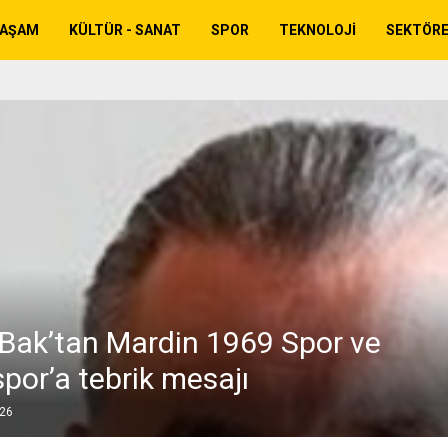
YAŞAM
KÜLTÜR - SANAT
SPOR
TEKNOLOJI
SEKTÖR
Bak’tan Mardin 1969 Spor ve
por’a tebrik mesajı
026