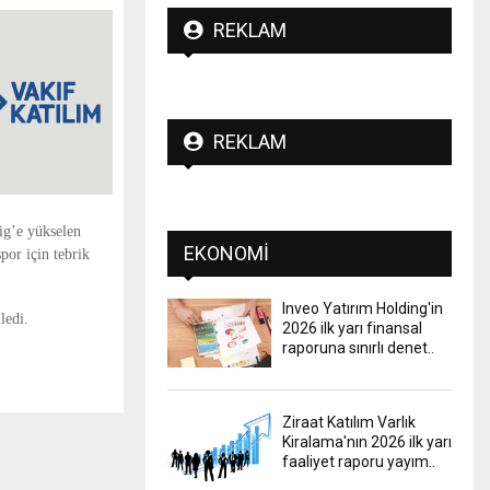
REKLAM
REKLAM
ig’e yükselen
EKONOMI
por
için tebrik
Inveo Yatırım Holding'in
ledi.
2026 ilk yarı finansal
raporuna sınırlı denet..
Ziraat Katılım Varlık
Kiralama'nın 2026 ilk yarı
faaliyet raporu yayım..