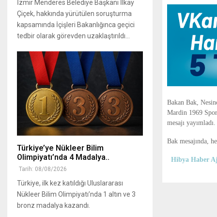
İzmir Menderes Belediye Başkanı İlkay
Çiçek, hakkında yürütülen soruşturma
kapsamında İçişleri Bakanlığınca geçici
tedbir olarak görevden uzaklaştırıldı...
Bakan Bak
, Nesin
Mardin 1969 Spo
mesajı yayımladı.
Bak mesajında, her
Türkiye’ye Nükleer Bilim
Olimpiyatı’nda 4 Madalya..
Hibya Haber Aj
Tarih: 08/08/2026
Türkiye, ilk kez katıldığı Uluslararası
Nükleer Bilim Olimpiyatı’nda 1 altın ve 3
bronz madalya kazandı.