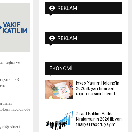
REKLAM
REKLAM
ken teşhis ve
EKONOMI
 başvuran 43
Inveo Yatırım Holding'in
etre
2026 ilk yarı finansal
raporuna sınırlı denet..
ştirilen
tolojik incelemede
Ziraat Katılım Varlık
Kiralama'nın 2026 ilk yarı
faaliyet raporu yayım..
adığı süreci