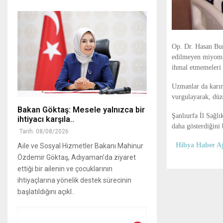
Op. Dr. Hasan Bur
edilmeyen miyomlar
ihmal etmemeleri 
Uzmanlar da karın 
vurgulayarak, düze
Bakan Göktaş: Mesele yalnızca bir
Şanlıurfa İl Sağl
ihtiyacı karşıla..
daha gösterdiğini b
Tarih: 08/08/2026
Hibya Haber Aj
Aile ve Sosyal Hizmetler Bakanı Mahinur
Özdemir Göktaş, Adıyaman’da ziyaret
ettiği bir ailenin ve çocuklarının
ihtiyaçlarına yönelik destek sürecinin
başlatıldığını açıkl..