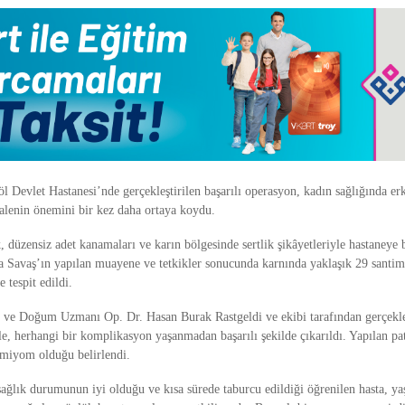
öl Devlet Hastanesi’nde gerçekleştirilen başarılı operasyon, kadın sağlığında er
lenin önemini bir kez daha ortaya koydu.
ik, düzensiz adet kanamaları ve karın bölgesinde sertlik şikâyetleriyle hastaneye
 Savaş’ın yapılan muayene ve tetkikler sonucunda karnında yaklaşık 29 santim
 tespit edildi.
ı ve Doğum Uzmanı Op. Dr. Hasan Burak Rastgeldi ve ekibi tarafından gerçekle
le, herhangi bir komplikasyon yaşanmadan başarılı şekilde çıkarıldı. Yapılan pa
u miyom olduğu belirlendi.
ağlık durumunun iyi olduğu ve kısa sürede taburcu edildiği öğrenilen hasta, yaş