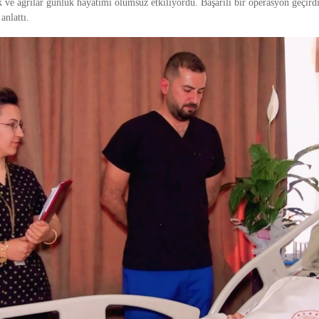
k ve ağrılar günlük hayatımı olumsuz etkiliyordu. Başarılı bir operasyon geçird
anlattı.