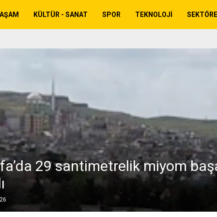
YAŞAM
KÜLTÜR - SANAT
SPOR
TEKNOLOJI
SEKTÖR
rfa’da 29 santimetrelik miyom başa
ı
026