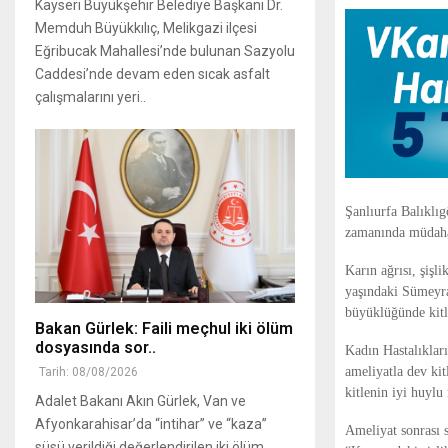
Kayseri Büyükşehir Belediye Başkanı Dr.
Memduh Büyükkılıç, Melikgazi ilçesi
Eğribucak Mahallesi’nde bulunan Sazyolu
Caddesi’nde devam eden sıcak asfalt
çalışmalarını yeri..
Şanlıurfa Balıklıg
zamanında müdaha
Karın ağrısı, şişl
yaşındaki Sümeyra
büyüklüğünde kitle
Bakan Gürlek: Faili meçhul iki ölüm
dosyasında sor..
Kadın Hastalıklar
ameliyatla dev kit
Tarih: 08/08/2026
kitlenin iyi huyl
Adalet Bakanı Akın Gürlek, Van ve
Afyonkarahisar’da “intihar” ve “kaza”
Ameliyat sonrası s
süsü verildiği değerlendirilen iki ölüm