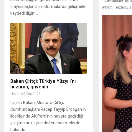
“Karnımdaki şişli
olayına ilişkin soruşturmalarda gelişmeler
iyiyim” sözleriyle 
kaydedildiğini ..
Bakan Çiftçi: Türkiye Yüzyılı’nı
huzurun, güvenin ..
Tarih: 08/08/2026
İçişleri Bakanı Mustafa Çiftçi,
Cumhurbaşkanı Recep Tayyip Erdoğan’ın
liderliğinde AK Parti’nin hayata geçirdiği
çalışmalara ilişkin değerlendirmelerde
bulundu...