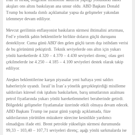
akışları ons altını baskılayan ana unsur oldu. ABD Başkanı Donald
Trump bu konuda ılımlı açıklamalar yapsa da gelişmeler yakından
izlenmeye devam ediliyor.
Mevcut gerilimin enflasyonist baskıların sürmesi ihtimalini artırması,
Fed’e yönelik şahin beklentilerle birlikte doların güçlü duruşunu
destekliyor. Cuma günü ABD’den gelen güçlü tarım dışı istihdam verisi
de bu görünümü pekiştirdi. Teknik seviyelerde ons altın için yukarı
yönlü hareketlerde 4.320 – 4.370 – 4.430 seviyeleri direnç; olası geri
çekilmelerde ise 4.250 – 4.185 – 4.100 seviyeleri destek olarak takip
ediliyor.
Ateşkes beklentilerine karşın piyasalar yeni haftaya yeni saldırı
haberleriyle uyandı. İsrail’in İran’a yönelik gerçekleştirdiği misilleme
saldırıları küresel risk iştahını baskılarken, barış umutlarının azalması
petrol fiyatlarında yukarı yönlü hareketlenmeleri beraberinde getirdi.
Bölgedeki gelişmeler fiyatlamalar üzerinde etkili olmaya devam edecek.
ABD Başkanı Trump ise pazar günü yaptığı açıklamada, füze
saldırılarının yürütülen müzakere sürecine kesinlikle yardımcı
olmadığını ifade etti. Brent petrolde yükselişin sürmesi durumunda
99,33 – 103,40 – 107,71 seviyeleri direnç; aşağı yönlü sarkmalarda ise