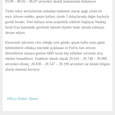
93,99 – 89,92 – 86,07 seviyeleri destek konumunda bulunuyor.
Tarihi rekor seviyelerinin ardından kademeli olarak aşağı yönlü bir
seyir izleyen endeks, geçen haftayı yüzde 5 dolaylarında değer kaybıyla
geride bıraktı. Yeni haftaya artan jeopolitik risklerle başlayan Nasdaq,
İsrail-İran hattındaki gerilimle küresel ölçekte baskı altında kalmaya
devam ediyor.
Ekonomik takvimin cılız olduğu yeni günde, geçen hafta cuma günü
beklentilerin oldukça üzerinde açıklanan ve Fed'in faiz artırım
ihtimallerini masaya getiren ABD tarım dışı istihdam verisinin artçı
etkileri hissediliyor. Endekste teknik olarak 29.416 – 29.748 – 30.000
seviyeleri direnç; 28.838 – 28.547 – 28.299 seviyeleri ise destek bölgesi
olarak önemini koruyor.
Hibya Haber Ajansı