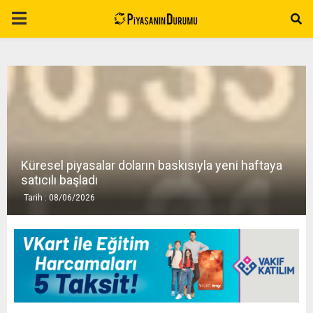
P
R
I
M
Küresel piyasalar doların baskısıyla yeni haftaya
A
satıcılı başladı
Tarih : 08/06/2026
R
Y
M