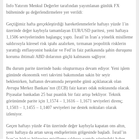
E
İnfo Yatırım Menkul Değerler tarafından yayımlanan günlük FX
bülteninde şu değerlendirmelere yer verildi:
N
Geçtiğimiz hafta gerçekleştirdiği hareketlenmelerle haftayı yüzde 1'in
üzerinde değer kaybıyla tamamlayan EUR/USD paritesi, yeni haftaya
U
1,1506 seviyelerinden başlangıç yaptı. İsrail’in İran’a yönelik misilleme
saldırısıyla küresel risk iştahı azalırken, tırmanan jeopolitik risklerin
yarattığı enflasyonist baskılar ve Fed’in faiz patikasında şahin duruşunu
koruma ihtimali ABD dolarının güçlü kalmasını sağlıyor.
Bu durum parite üzerinde baskı oluşturmaya devam ediyor. Yeni işlem
gününde ekonomik veri takvimi bakımından sakin bir seyir
beklenirken, haftanın devamında perşembe günü açıklanacak olan
Avrupa Merkez Bankası’nın (ECB) faiz kararı odak noktasında olacak.
Piyasalar bankadan 25 baz puanlık bir faiz artışı bekliyor. Teknik
görünümde parite için 1,1574 – 1,1616 – 1,1671 seviyeleri direnç;
1,1503 – 1,1455 – 1,1407 seviyeleri ise destek noktaları olarak
izleniyor.
Geçen haftayı yüzde 4'ün üzerinde değer kaybıyla kapatan ons altın,
yeni haftaya da artan savaş endişelerinin gölgesinde başladı. İsrail’in
İran’ın birkaç bölgesine misilleme saldırısı yaptığı yönündeki haber