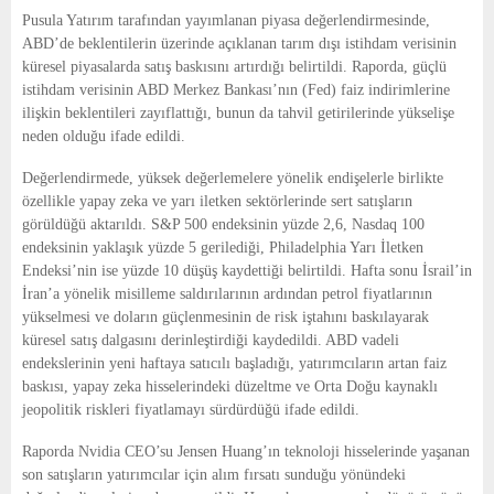
E
Pusula Yatırım tarafından yayımlanan piyasa değerlendirmesinde,
ABD’de beklentilerin üzerinde açıklanan tarım dışı istihdam verisinin
N
küresel piyasalarda satış baskısını artırdığı belirtildi. Raporda, güçlü
istihdam verisinin ABD Merkez Bankası’nın (Fed) faiz indirimlerine
ilişkin beklentileri zayıflattığı, bunun da tahvil getirilerinde yükselişe
U
neden olduğu ifade edildi.
Değerlendirmede, yüksek değerlemelere yönelik endişelerle birlikte
özellikle yapay zeka ve yarı iletken sektörlerinde sert satışların
görüldüğü aktarıldı. S&P 500 endeksinin yüzde 2,6, Nasdaq 100
endeksinin yaklaşık yüzde 5 gerilediği, Philadelphia Yarı İletken
Endeksi’nin ise yüzde 10 düşüş kaydettiği belirtildi. Hafta sonu İsrail’in
İran’a yönelik misilleme saldırılarının ardından petrol fiyatlarının
yükselmesi ve doların güçlenmesinin de risk iştahını baskılayarak
küresel satış dalgasını derinleştirdiği kaydedildi. ABD vadeli
endekslerinin yeni haftaya satıcılı başladığı, yatırımcıların artan faiz
baskısı, yapay zeka hisselerindeki düzeltme ve Orta Doğu kaynaklı
jeopolitik riskleri fiyatlamayı sürdürdüğü ifade edildi.
Raporda Nvidia CEO’su Jensen Huang’ın teknoloji hisselerinde yaşanan
son satışların yatırımcılar için alım fırsatı sunduğu yönündeki