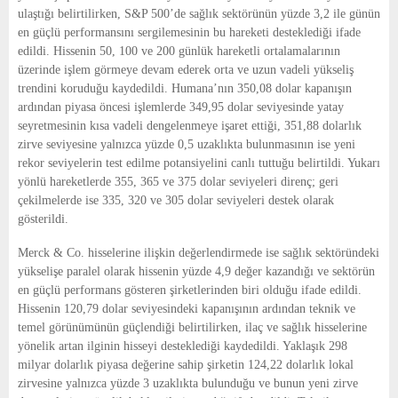
ulaştığı belirtilirken, S&P 500’de sağlık sektörünün yüzde 3,2 ile günün
en güçlü performansını sergilemesinin bu hareketi desteklediği ifade
edildi. Hissenin 50, 100 ve 200 günlük hareketli ortalamalarının
üzerinde işlem görmeye devam ederek orta ve uzun vadeli yükseliş
trendini koruduğu kaydedildi. Humana’nın 350,08 dolar kapanışın
ardından piyasa öncesi işlemlerde 349,95 dolar seviyesinde yatay
seyretmesinin kısa vadeli dengelenmeye işaret ettiği, 351,88 dolarlık
zirve seviyesine yalnızca yüzde 0,5 uzaklıkta bulunmasının ise yeni
rekor seviyelerin test edilme potansiyelini canlı tuttuğu belirtildi. Yukarı
yönlü hareketlerde 355, 365 ve 375 dolar seviyeleri direnç; geri
çekilmelerde ise 335, 320 ve 305 dolar seviyeleri destek olarak
gösterildi.
Merck & Co. hisselerine ilişkin değerlendirmede ise sağlık sektöründeki
yükselişe paralel olarak hissenin yüzde 4,9 değer kazandığı ve sektörün
en güçlü performans gösteren şirketlerinden biri olduğu ifade edildi.
Hissenin 120,79 dolar seviyesindeki kapanışının ardından teknik ve
temel görünümünün güçlendiği belirtilirken, ilaç ve sağlık hisselerine
yönelik artan ilginin hisseyi desteklediği kaydedildi. Yaklaşık 298
milyar dolarlık piyasa değerine sahip şirketin 124,22 dolarlık lokal
zirvesine yalnızca yüzde 3 uzaklıkta bulunduğu ve bunun yeni zirve