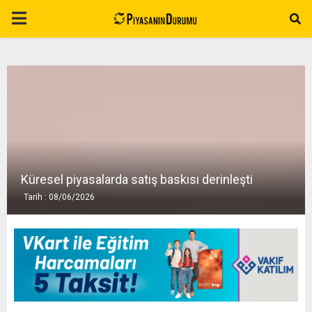
P
R
I
M
A
Küresel piyasalarda satış baskısı derinleşti
Tarih : 08/06/2026
R
Y
M