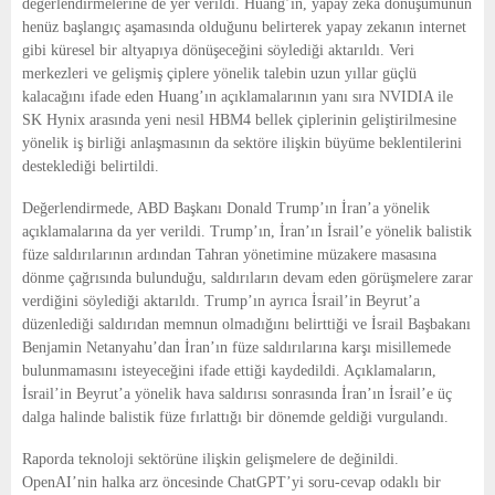
değerlendirmelerine de yer verildi. Huang’ın, yapay zeka dönüşümünün
henüz başlangıç aşamasında olduğunu belirterek yapay zekanın internet
gibi küresel bir altyapıya dönüşeceğini söylediği aktarıldı. Veri
merkezleri ve gelişmiş çiplere yönelik talebin uzun yıllar güçlü
kalacağını ifade eden Huang’ın açıklamalarının yanı sıra NVIDIA ile
SK Hynix arasında yeni nesil HBM4 bellek çiplerinin geliştirilmesine
yönelik iş birliği anlaşmasının da sektöre ilişkin büyüme beklentilerini
desteklediği belirtildi.
Değerlendirmede, ABD Başkanı Donald Trump’ın İran’a yönelik
açıklamalarına da yer verildi. Trump’ın, İran’ın İsrail’e yönelik balistik
füze saldırılarının ardından Tahran yönetimine müzakere masasına
dönme çağrısında bulunduğu, saldırıların devam eden görüşmelere zarar
verdiğini söylediği aktarıldı. Trump’ın ayrıca İsrail’in Beyrut’a
düzenlediği saldırıdan memnun olmadığını belirttiği ve İsrail Başbakanı
Benjamin Netanyahu’dan İran’ın füze saldırılarına karşı misillemede
bulunmamasını isteyeceğini ifade ettiği kaydedildi. Açıklamaların,
İsrail’in Beyrut’a yönelik hava saldırısı sonrasında İran’ın İsrail’e üç
dalga halinde balistik füze fırlattığı bir dönemde geldiği vurgulandı.
Raporda teknoloji sektörüne ilişkin gelişmelere de değinildi.
OpenAI’nin halka arz öncesinde ChatGPT’yi soru-cevap odaklı bir