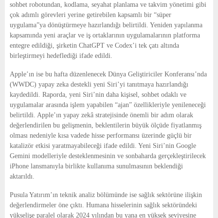
sohbet robotundan, kodlama, seyahat planlama ve takvim yönetimi gibi
çok adımlı görevleri yerine getirebilen kapsamlı bir “süper
uygulama”ya dönüştürmeye hazırlandığı belirtildi. Yeniden yapılanma
kapsamında yeni araçlar ve iş ortaklarının uygulamalarının platforma
entegre edildiği, şirketin ChatGPT ve Codex’i tek çatı altında
birleştirmeyi hedeflediği ifade edildi.
Apple’ın ise bu hafta düzenlenecek Dünya Geliştiriciler Konferansı’nda
(WWDC) yapay zeka destekli yeni Siri’yi tanıtmaya hazırlandığı
kaydedildi. Raporda, yeni Siri’nin daha kişisel, sohbet odaklı ve
uygulamalar arasında işlem yapabilen “ajan” özellikleriyle yenileneceği
belirtildi. Apple’ın yapay zekâ stratejisinde önemli bir adım olarak
değerlendirilen bu gelişmenin, beklentilerin büyük ölçüde fiyatlanmış
olması nedeniyle kısa vadede hisse performansı üzerinde güçlü bir
katalizör etkisi yaratmayabileceği ifade edildi. Yeni Siri’nin Google
Gemini modelleriyle desteklenmesinin ve sonbaharda gerçekleştirilecek
iPhone lansmanıyla birlikte kullanıma sunulmasının beklendiği
aktarıldı.
Pusula Yatırım’ın teknik analiz bölümünde ise sağlık sektörüne ilişkin
değerlendirmeler öne çıktı. Humana hisselerinin sağlık sektöründeki
yükselişe paralel olarak 2024 yılından bu yana en yüksek seviyesine