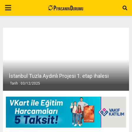
P
R
I
M
A
İstanbul Tuzla Aydınlı Projesi 1. etap ihalesi
Tarih : 03/12/2025
R
Y
M