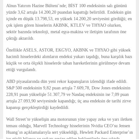
E
Alnus Yatırım Hazine Bülteni’nde; BİST 100 endeksinin salı gününü
yüzde 3,62 artışla 14.200,20 puandan kapattığı belirtildi. Endeksin gün
N
içinde en düşük 13.798,53, en yüksek 14.200,20 seviyesini gördüğü; en
çok işlem gören hisselerin AKBNK, KTLEV ve THYAO olurken,
sektör bazında teknoloji, metal eşya-makina ve iletişim tarafının öne
U
çıktığı aktarıldı.
Özellikle ASELS, ASTOR, EKGYO, AKBNK ve THYAO gibi yüksek
hacimli hisselerdeki alımların endeksi yukarı taşıdığı, buna karşılık bazı
küçük ve orta ölçekli hisselerde taban hareketlerinin görülmeye devam
ettiği vurgulandı.
ABD piyasalarında dün yeni rekor kapanışların izlendiği ifade edildi.
S&P 500 endeksinin 9,82 puan artışla 7.609,78, Dow Jones endeksinin
228,91 puan yükselişle 51.307,79 ve Nasdaq endeksinin ise 7,09 puan
artışla 27.093,90 seviyesinde kapandığı; üç ana endeksin de tarihi zirve
kapanışı gerçekleştirdiği kaydedildi.
Wall Street’te yükselişin ana motorunun yine yapay zeka ve yarı iletken
teması olduğu, Marvell Technology hisselerinin Nvidia CEO’su Jensen
Huang’ın açıklamalarıyla sert yükseldiği, Hewlett Packard Enterprise’ın
ise güçlü bilanço ve yukarı revize edilen beklentilerle öne çıktığı