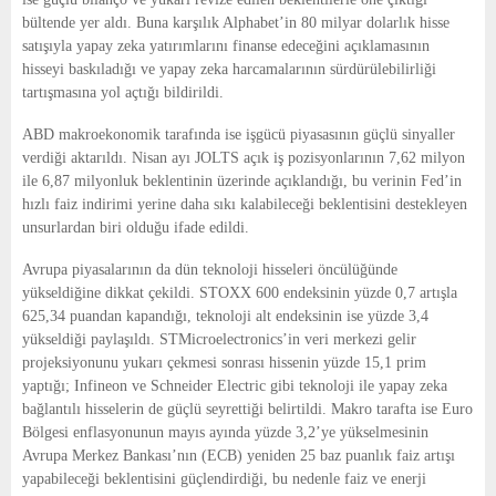
bültende yer aldı. Buna karşılık Alphabet’in 80 milyar dolarlık hisse
satışıyla yapay zeka yatırımlarını finanse edeceğini açıklamasının
hisseyi baskıladığı ve yapay zeka harcamalarının sürdürülebilirliği
tartışmasına yol açtığı bildirildi.
ABD makroekonomik tarafında ise işgücü piyasasının güçlü sinyaller
verdiği aktarıldı. Nisan ayı JOLTS açık iş pozisyonlarının 7,62 milyon
ile 6,87 milyonluk beklentinin üzerinde açıklandığı, bu verinin Fed’in
hızlı faiz indirimi yerine daha sıkı kalabileceği beklentisini destekleyen
unsurlardan biri olduğu ifade edildi.
Avrupa piyasalarının da dün teknoloji hisseleri öncülüğünde
yükseldiğine dikkat çekildi. STOXX 600 endeksinin yüzde 0,7 artışla
625,34 puandan kapandığı, teknoloji alt endeksinin ise yüzde 3,4
yükseldiği paylaşıldı. STMicroelectronics’in veri merkezi gelir
projeksiyonunu yukarı çekmesi sonrası hissenin yüzde 15,1 prim
yaptığı; Infineon ve Schneider Electric gibi teknoloji ile yapay zeka
bağlantılı hisselerin de güçlü seyrettiği belirtildi. Makro tarafta ise Euro
Bölgesi enflasyonunun mayıs ayında yüzde 3,2’ye yükselmesinin
Avrupa Merkez Bankası’nın (ECB) yeniden 25 baz puanlık faiz artışı
yapabileceği beklentisini güçlendirdiği, bu nedenle faiz ve enerji