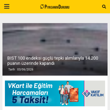
P
R
I
M
BIST 100 endeksi güçlü tepki alımlarıyla 14.200
A
puanın üzerinde kapandı
Tarih : 03/06/2026
R
Y
M