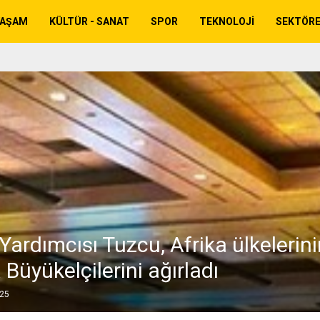
YAŞAM
KÜLTÜR - SANAT
SPOR
TEKNOLOJI
SEKTÖR
ardımcısı Tuzcu, Afrika ülkelerini
Büyükelçilerini ağırladı
025