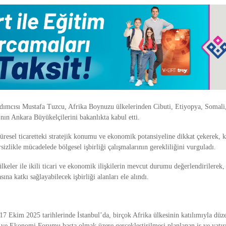
dımcısı Mustafa Tuzcu, Afrika Boynuzu ülkelerinden Cibuti, Etiyopya, Somal
ın Ankara Büyükelçilerini bakanlıkta kabul etti.
üresel ticaretteki stratejik konumu ve ekonomik potansiyeline dikkat çekerek,
izlikle mücadelede bölgesel işbirliği çalışmalarının gerekliliğini vurguladı.
ülkeler ile ikili ticari ve ekonomik ilişkilerin mevcut durumu değerlendirilerek, k
ına katkı sağlayabilecek işbirliği alanları ele alındı.
17 Ekim 2025 tarihlerinde İstanbul’da, birçok Afrika ülkesinin katılımıyla düz
 ve Ekonomi Forumu başta olmak üzere gerçekleştirilmesi planlanan iş ve yatı