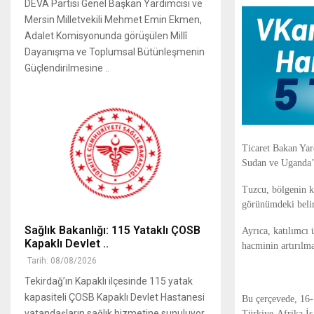
DEVA Partisi Genel Başkan Yardımcısı ve
Mersin Milletvekili Mehmet Emin Ekmen,
Adalet Komisyonunda görüşülen Millî
Dayanışma ve Toplumsal Bütünleşmenin
Güçlendirilmesine ..
Ticaret Bakan Yar
Sudan ve Uganda’n
Tuzcu, bölgenin k
görünümdeki belirs
Sağlık Bakanlığı: 115 Yataklı ÇOSB
Ayrıca, katılımcı 
Kapaklı Devlet ..
hacminin artırılmas
Tarih: 08/08/2026
Tekirdağ’ın Kapaklı ilçesinde 115 yatak
kapasiteli ÇOSB Kapaklı Devlet Hastanesi
Bu çerçevede, 16-
vatandaşların sağlık hizmetine sunuluyor.
Türkiye-Afrika İş