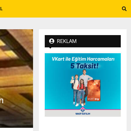
EL
REKLAM
n