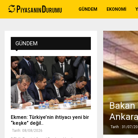
GÜNDEM
EKONOMI
GÜNDEM
Bakan Y
Ankara 
Ekmen: Türkiye’nin ihtiyacı yeni bir
“keşke” değil..
Tarih : 31/07/2
Tarih: 08/08/2026