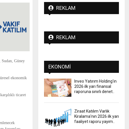
REKLAM
REKLAM
i, Sudan, Güney
EKONOMI
 küresel ekonomik
Inveo Yatırım Holding'in
2026 ilk yarı finansal
raporuna sınırlı denet..
arşılıklı ticaret
Ziraat Katılım Varlık
Kiralama'nın 2026 ilk yarı
faaliyet raporu yayım..
enlenecek
rım forumları