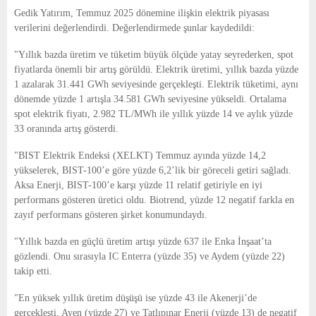
E
Gedik Yatırım, Temmuz 2025 dönemine ilişkin elektrik piyasası
verilerini değerlendirdi. Değerlendirmede şunlar kaydedildi:
N
"Yıllık bazda üretim ve tüketim büyük ölçüde yatay seyrederken, spot
fiyatlarda önemli bir artış görüldü. Elektrik üretimi, yıllık bazda yüzde
U
1 azalarak 31.441 GWh seviyesinde gerçekleşti. Elektrik tüketimi, aynı
dönemde yüzde 1 artışla 34.581 GWh seviyesine yükseldi. Ortalama
spot elektrik fiyatı, 2.982 TL/MWh ile yıllık yüzde 14 ve aylık yüzde
33 oranında artış gösterdi.
"BIST Elektrik Endeksi (XELKT) Temmuz ayında yüzde 14,2
yükselerek, BIST-100’e göre yüzde 6,2’lik bir göreceli getiri sağladı.
Aksa Enerji, BIST-100’e karşı yüzde 11 relatif getiriyle en iyi
performans gösteren üretici oldu. Biotrend, yüzde 12 negatif farkla en
zayıf performans gösteren şirket konumundaydı.
"Yıllık bazda en güçlü üretim artışı yüzde 637 ile Enka İnşaat’ta
gözlendi. Onu sırasıyla IC Enterra (yüzde 35) ve Aydem (yüzde 22)
takip etti.
"En yüksek yıllık üretim düşüşü ise yüzde 43 ile Akenerji’de
gerçekleşti. Ayen (yüzde 27) ve Tatlıpınar Enerji (yüzde 13) de negatif