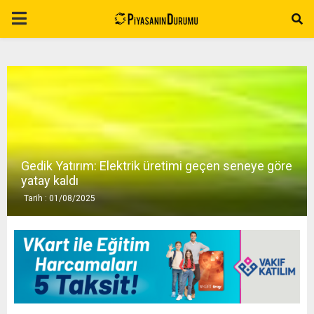
P
R
I
M
Gedik Yatırım: Elektrik üretimi geçen seneye göre
A
yatay kaldı
Tarih : 01/08/2025
R
Y
M