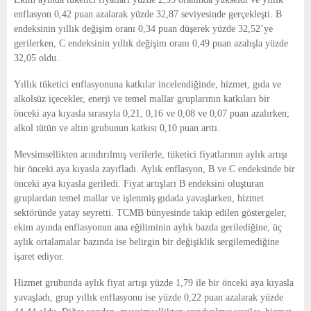
enflasyon 0,42 puan azalarak yüzde 32,87 seviyesinde gerçekleşti. B
endeksinin yıllık değişim oranı 0,34 puan düşerek yüzde 32,52’ye
gerilerken, C endeksinin yıllık değişim oranı 0,49 puan azalışla yüzde
32,05 oldu.
Yıllık tüketici enflasyonuna katkılar incelendiğinde, hizmet, gıda ve
alkolsüz içecekler, enerji ve temel mallar gruplarının katkıları bir
önceki aya kıyasla sırasıyla 0,21, 0,16 ve 0,08 ve 0,07 puan azalırken;
alkol tütün ve altın grubunun katkısı 0,10 puan arttı.
Mevsimsellikten arındırılmış verilerle, tüketici fiyatlarının aylık artışı
bir önceki aya kıyasla zayıfladı. Aylık enflasyon, B ve C endeksinde bir
önceki aya kıyasla geriledi. Fiyat artışları B endeksini oluşturan
gruplardan temel mallar ve işlenmiş gıdada yavaşlarken, hizmet
sektöründe yatay seyretti. TCMB bünyesinde takip edilen göstergeler,
ekim ayında enflasyonun ana eğiliminin aylık bazda gerilediğine, üç
aylık ortalamalar bazında ise belirgin bir değişiklik sergilemediğine
işaret ediyor.
Hizmet grubunda aylık fiyat artışı yüzde 1,79 ile bir önceki aya kıyasla
yavaşladı, grup yıllık enflasyonu ise yüzde 0,22 puan azalarak yüzde