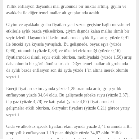
Yıllık enflasyon dayanıklı mal grubunda bir miktar artmış, giyim ve
ayakkabı ile diğer temel mallar alt gruplarında azaldı
Giyim ve ayakkabı grubu fiyatları yeni sezon geçişine bağlı mevsimsel
etkilerle aylık bazda yükselirken, giyim dışında kalan mallar ılımlı bir
seyir izledi. Dayanıklı tüketim mallarında aylık fiyat artışı yüzde 0,91
ile önceki aya kıyasla yavaşladı. Bu gelişmede, beyaz eşya (yüzde
0,96), otomobil (yüzde 0,89) ve tüketici elektroniği (yüzde 0,16)
fiyatlarındaki ılımlı seyir etkili olurken, mobilyadaki (yüzde 1,58) artış
daha olumlu bir görünümü sınırladı. Diğer temel mallar alt grubunda
da aylık bazda enflasyon son iki ayda yüzde 1’in altına inerek olumlu
seyretti.
Enerji fiyatları ekim ayında yüzde 1,28 oranında arttı, grup yıllık
enflasyonu yüzde 34,64 oldu. Bu gelişmede şebeke suyu (yüzde 2,37),
tüp gaz (yüzde 4,78) ve katı yakıt (yüzde 4,87) fiyatlarındaki
gelişmeler etkili olurken, akaryakıt fiyatları (yüzde 0,21) görece yatay
seyretti.
Gıda ve alkolsüz içecek fiyatları ekim ayında yüzde 3,41 oranında arttı,
grup yıllık enflasyonu 1,19 puan düşüşle yüzde 34,87 oldu. Yıllık