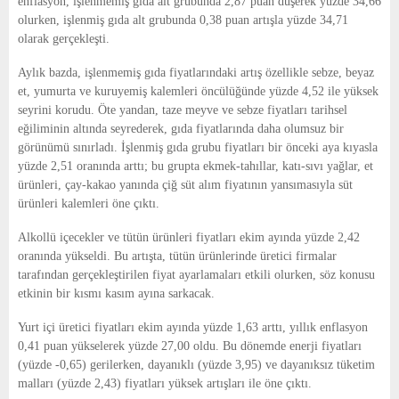
enflasyon, işlenmemiş gıda alt grubunda 2,87 puan düşerek yüzde 34,66
olurken, işlenmiş gıda alt grubunda 0,38 puan artışla yüzde 34,71
olarak gerçekleşti.
Aylık bazda, işlenmemiş gıda fiyatlarındaki artış özellikle sebze, beyaz
et, yumurta ve kuruyemiş kalemleri öncülüğünde yüzde 4,52 ile yüksek
seyrini korudu. Öte yandan, taze meyve ve sebze fiyatları tarihsel
eğiliminin altında seyrederek, gıda fiyatlarında daha olumsuz bir
görünümü sınırladı. İşlenmiş gıda grubu fiyatları bir önceki aya kıyasla
yüzde 2,51 oranında arttı; bu grupta ekmek-tahıllar, katı-sıvı yağlar, et
ürünleri, çay-kakao yanında çiğ süt alım fiyatının yansımasıyla süt
ürünleri kalemleri öne çıktı.
Alkollü içecekler ve tütün ürünleri fiyatları ekim ayında yüzde 2,42
oranında yükseldi. Bu artışta, tütün ürünlerinde üretici firmalar
tarafından gerçekleştirilen fiyat ayarlamaları etkili olurken, söz konusu
etkinin bir kısmı kasım ayına sarkacak.
Yurt içi üretici fiyatları ekim ayında yüzde 1,63 arttı, yıllık enflasyon
0,41 puan yükselerek yüzde 27,00 oldu. Bu dönemde enerji fiyatları
(yüzde -0,65) gerilerken, dayanıklı (yüzde 3,95) ve dayanıksız tüketim
malları (yüzde 2,43) fiyatları yüksek artışları ile öne çıktı.