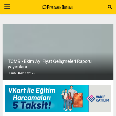
P
R
I
M
TCMB - Ekim Ayı Fiyat Gelişmeleri Raporu
A
yayımlandı
Tarih : 04/11/2025
R
Y
M