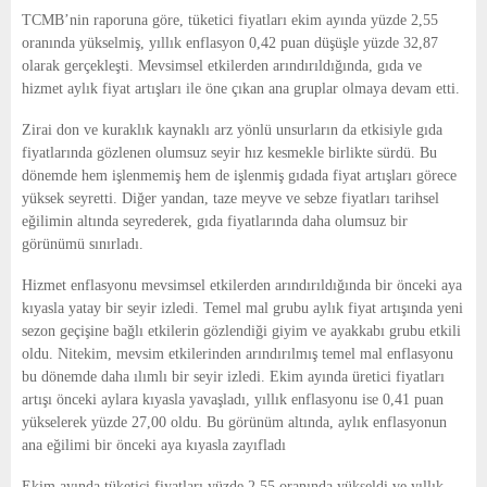
E
TCMB’nin raporuna göre, tüketici fiyatları ekim ayında yüzde 2,55
oranında yükselmiş, yıllık enflasyon 0,42 puan düşüşle yüzde 32,87
N
olarak gerçekleşti. Mevsimsel etkilerden arındırıldığında, gıda ve
hizmet aylık fiyat artışları ile öne çıkan ana gruplar olmaya devam etti.
U
Zirai don ve kuraklık kaynaklı arz yönlü unsurların da etkisiyle gıda
fiyatlarında gözlenen olumsuz seyir hız kesmekle birlikte sürdü. Bu
dönemde hem işlenmemiş hem de işlenmiş gıdada fiyat artışları görece
yüksek seyretti. Diğer yandan, taze meyve ve sebze fiyatları tarihsel
eğilimin altında seyrederek, gıda fiyatlarında daha olumsuz bir
görünümü sınırladı.
Hizmet enflasyonu mevsimsel etkilerden arındırıldığında bir önceki aya
kıyasla yatay bir seyir izledi. Temel mal grubu aylık fiyat artışında yeni
sezon geçişine bağlı etkilerin gözlendiği giyim ve ayakkabı grubu etkili
oldu. Nitekim, mevsim etkilerinden arındırılmış temel mal enflasyonu
bu dönemde daha ılımlı bir seyir izledi. Ekim ayında üretici fiyatları
artışı önceki aylara kıyasla yavaşladı, yıllık enflasyonu ise 0,41 puan
yükselerek yüzde 27,00 oldu. Bu görünüm altında, aylık enflasyonun
ana eğilimi bir önceki aya kıyasla zayıfladı
Ekim ayında tüketici fiyatları yüzde 2,55 oranında yükseldi ve yıllık