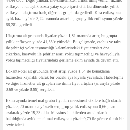
44,44 oldu. Diğer yandan, mevsimsellikten arındırılmış veriler, hizmet
enflasyonunda aylık bazda yatay seyre işaret etti. Bu dönemde, yıllık
enflasyon ulaştırma hariç diğer alt gruplarda geriledi. Kira enflasyonu
aylık bazda yüzde 3,74 oranında artarken, grup yıllık enflasyonu yüzde
66,28’e geriledi.
Ulaştırma alt grubunda fiyatlar yüzde 1,81 oranında arttı; bu grupta
yıllık enflasyon yüzde 41,33’e yükseldi. Bu gelişmede, otobüs ve taksi
ile şehir içi yolcu taşımacılığı kalemlerindeki fiyat artışları öne
çıkarken, karayolu ile şehirler arası yolcu taşımacılığı ve havayoluyla
yolcu taşımacılığı fiyatlarındaki gerileme ekim ayında da devam etti.
Lokanta-otel alt grubunda fiyat artışı yüzde 1,34 ile konaklama
hizmetleri kaynaklı olarak bir önceki aya kıyasla yavaşladı. Haberleşme
ve diğer hizmetler alt grupları ise ılımlı fiyat artışları (sırasıyla yüzde
0,69 ve yüzde 0,99) sergiledi.
Ekim ayında temel mal grubu fiyatları mevsimsel etkilere bağlı olarak
yüzde 3,20 oranında yükselirken, grup yıllık enflasyonu 0,66 puan
azalarak yüzde 19,23 oldu. Mevsimsel etkilerden arındırılarak
bakıldığında aylık temel mal enflasyonu yüzde 0,79 ile görece ılımlı bir
seyir izledi.