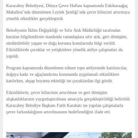
E
Karacabey Belediyesi
, Dünya Çevre Haftası kapsamında
Eskikaraağaç
Mahallesi
’nde düzenlenen Leylek Şenliği’nde çevre bilincini artırmaya
N
yönelik etkinlikler gerçekleştirdi.
Belediyenin İklim Değişikliği ve Sıfır Atık Müdürlüğü tarafından
U
kurulan bilgilendirme standında vatandaşlara sıfır atık, geri dönüşüm,
sürdürülebilir yaşam ve doğa koruma konularında bilgi verildi.
Etkinliklerde çocuklar ve yetişkinlere yönelik atölye çalışmaları da
yapıldı.
Program kapsamında düzenlenen tohum topu atölyesinde katılımcılar,
doğaya katkı ve ağaçlandırma konusunda uygulamalı etkinliklere
katılırken, ahşap boyama etkinliği ise çocuklardan ilgi gördü.
Etkinliklerin, çevre bilincinin artırılması ve geri dönüşüm
alışkanlıklarının yaygınlaştırılması amacıyla gerçekleştirildiği belirtildi.
Karacabey Belediye Başkanı
Fatih Karabatı
ise yapılan çalışmalarla
çevre farkındalığının artırılmasının hedeflendiğini ifade etti.