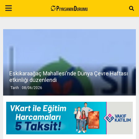
P
R
I
M
Eskikaraağaç Mahallesi’nde Dünya Çevre Haftası
A
etkinliği düzenlendi
Tarih : 08/06/2026
R
Y
M