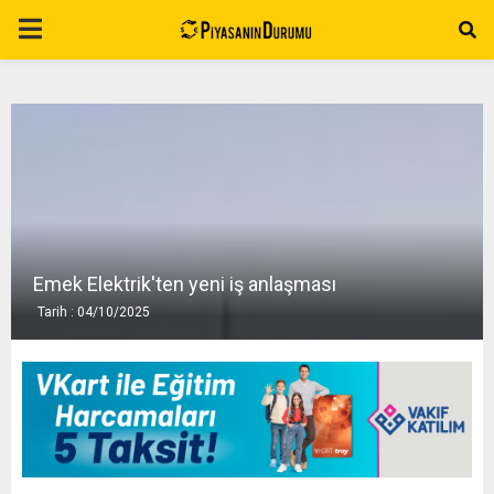
P
R
I
M
A
Emek Elektrik'ten yeni iş anlaşması
Tarih : 04/10/2025
R
Y
M