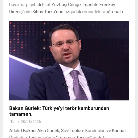
hava harp şehidi Pilot Yüzbaşı Cengiz Topel ile Erenköy
Direnişi’nde Kıbrıs Türkü’nün özgürlük mücadelesi uğruna h..
Bakan Gürlek: Türkiye’yi terör kamburundan
tamamen..
Tarih: 08/08/2026
Adalet Bakanı Akın Gürlek, Sivil Toplum Kuruluşları ve Kanaat
Önderleri Toplantısı’nda “Terörsüz Türkiye” hedefi