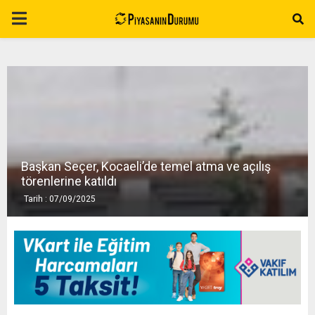
P
R
I
M
Başkan Seçer, Kocaeli’de temel atma ve açılış
A
törenlerine katıldı
Tarih : 07/09/2025
R
Y
M